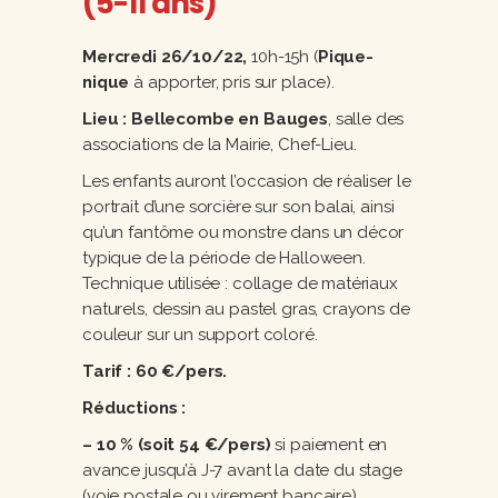
(5-11 ans)
Mercredi 26/10/22,
10h-15h
(
Pique-
nique
à apporter, pris sur place).
Lieu : Bellecombe en Bauges
, salle des
associations de la Mairie, Chef-Lieu.
Les enfants auront l’occasion de réaliser le
portrait d’une sorcière sur son balai, ainsi
qu’un fantôme ou monstre dans un décor
typique de la période de Halloween.
Technique utilisée : collage de matériaux
naturels, dessin au pastel gras, crayons de
couleur sur un support coloré.
Tarif : 60 €/pers.
Réductions :
– 10 % (soit 54 €/pers)
si paiement en
avance jusqu’à J-7 avant la date du stage
(voie postale ou virement bancaire).