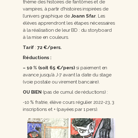
thème des histoires de fantômes et de
vampires, à partir d’histoires inspirées de
l’univers graphique de
Joann Sfar
. Les
élèves apprendront les étapes nécessaires
à la réalisation de leur BD : du storyboard
à la mise en couleurs.
Tarif
:
72 €/pers.
Réductions :
– 10 % (soit 65 €/pers)
si paiement en
avance jusqu’à J-7 avant la date du stage
(voie postale ou virement bancaire).
OU BIEN
(pas de cumul de réductions) :
-10 % fratrie, élève cours régulier 2022-23, 3
inscriptions et + (payées par 1 pers).