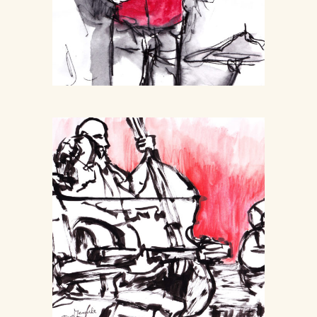
Jams et scènes ouvertes
Musique
Jazz
Manouche
Concerts
Musique