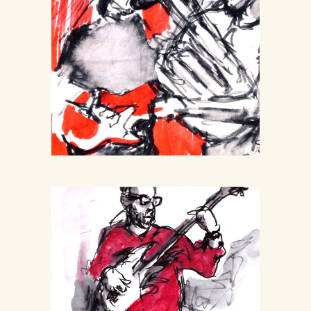
La Fabrique
Jams et scènes ouvertes
Musique
Jam Chez
Manu